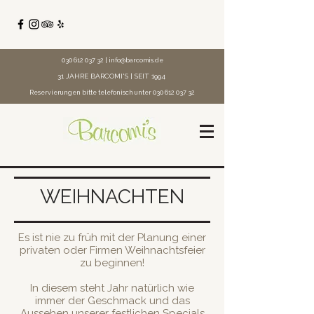
030 612 037 32
|
info@barcomis.de
31 JAHRE BARCOMI'S | SEIT 1994
Reservierungen bitte telefonisch unter
030 612 037 32
WEIHNACHTEN
Es ist nie zu früh mit der Planung einer
privaten oder Firmen Weihnachtsfeier
zu beginnen!
In diesem steht Jahr natürlich wie
immer der Geschmack und das
Aussehen unserer festlichen Specials