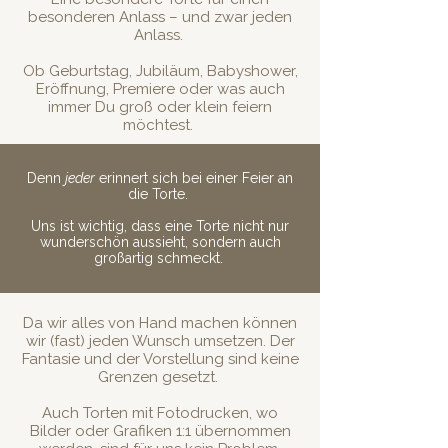
besonderen Anlass – und zwar jeden
Anlass.
Ob Geburtstag, Jubiläum, Babyshower,
Eröffnung, Premiere oder was auch
immer Du groß oder klein feiern
möchtest.
Denn
jeder
erinnert sich bei einer Feier an
die Torte.
Uns ist wichtig, dass eine Torte nicht nur
wunderschön aussieht, sondern auch
großartig schmeckt.
Da wir alles von Hand machen können
wir (fast) jeden Wunsch umsetzen. Der
Fantasie und der Vorstellung sind keine
Grenzen gesetzt.
Auch Torten mit Fotodrucken, wo
Bilder oder Grafiken 1:1 übernommen