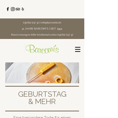
030 612 037 32
|
info@barcomis.de
31 JAHRE BARCOMI'S | SEIT 1994
Reservierungen bitte telefonisch unter
030 612 037 32
GEBURTSTAG
& MEHR
Eine besondere Torte für einen