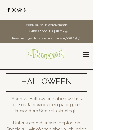
030 612 037 32
|
info@barcomis.de
31 JAHRE BARCOMI'S | SEIT 1994
Reservierungen bitte telefonisch unter
030 612 037 32
HALLOWEEN
Auch zu Halloween haben wir uns
dieses Jahr wieder ein paar ganz
besondere Specials überlegt.
Untenstehend unsere geplanten
Specials – wir können aber auch jeden