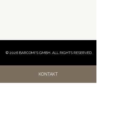
© 2026 BARCOMI'S GMBH. ALL RIGHTS RESERVED.
KONTAKT
IMPRESSUM
DATENSCHUTZ & SICHERHEIT
AGB