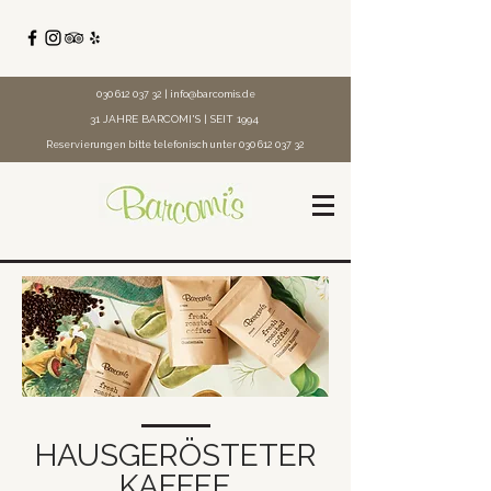
030 612 037 32
|
info@barcomis.de
31 JAHRE BARCOMI'S | SEIT 1994
Reservierungen bitte telefonisch unter
030 612 037 32
HAUSGERÖSTETER
KAFFEE