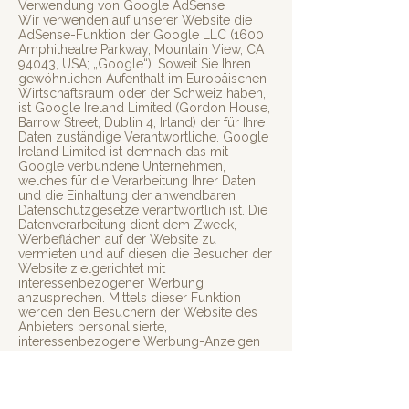
Verwendung von Google AdSense
Wir verwenden auf unserer Website die
AdSense-Funktion der Google LLC (1600
Amphitheatre Parkway, Mountain View, CA
94043, USA; „Google“). Soweit Sie Ihren
gewöhnlichen Aufenthalt im Europäischen
Wirtschaftsraum oder der Schweiz haben,
ist Google Ireland Limited (Gordon House,
Barrow Street, Dublin 4, Irland) der für Ihre
Daten zuständige Verantwortliche. Google
Ireland Limited ist demnach das mit
Google verbundene Unternehmen,
welches für die Verarbeitung Ihrer Daten
und die Einhaltung der anwendbaren
Datenschutzgesetze verantwortlich ist. Die
Datenverarbeitung dient dem Zweck,
Werbeflächen auf der Website zu
vermieten und auf diesen die Besucher der
Website zielgerichtet mit
interessenbezogener Werbung
anzusprechen. Mittels dieser Funktion
werden den Besuchern der Website des
Anbieters personalisierte,
interessenbezogene Werbung-Anzeigen
aus dem Google Display-Netzwerk
geschaltet. Dabei verwendet Google
Cookies, die eine Analyse der Benutzung
der Website durch Sie ermöglichen. Die