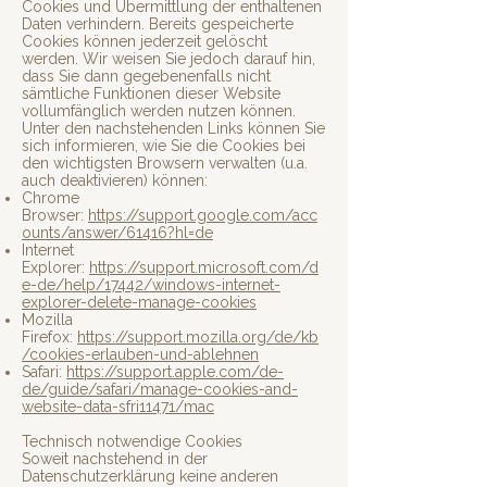
Cookies und Übermittlung der enthaltenen
Daten verhindern. Bereits gespeicherte
Cookies können jederzeit gelöscht
werden. Wir weisen Sie jedoch darauf hin,
dass Sie dann gegebenenfalls nicht
sämtliche Funktionen dieser Website
vollumfänglich werden nutzen können.
Unter den nachstehenden Links können Sie
sich informieren, wie Sie die Cookies bei
den wichtigsten Browsern verwalten (u.a.
auch deaktivieren) können:
Chrome
Browser:
https://support.google.com/acc
ounts/answer/61416?hl=de
Internet
Explorer:
https://support.microsoft.com/d
e-de/help/17442/windows-internet-
explorer-delete-manage-cookies
Mozilla
Firefox:
https://support.mozilla.org/de/kb
/cookies-erlauben-und-ablehnen
Safari:
https://support.apple.com/de-
de/guide/safari/manage-cookies-and-
website-data-sfri11471/mac
Technisch notwendige Cookies
Soweit nachstehend in der
Datenschutzerklärung keine anderen