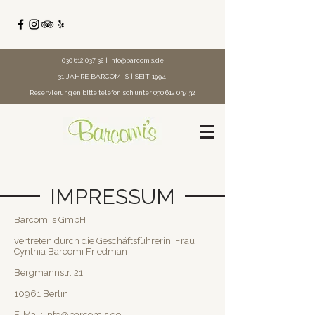
030 612 037 32
|
info@barcomis.de
31 JAHRE BARCOMI'S | SEIT 1994
Reservierungen bitte telefonisch unter
030 612 037 32
IMPRESSUM
Barcomi's GmbH
vertreten durch die Geschäftsführerin, Frau
Cynthia Barcomi Friedman
Bergmannstr. 21
10961 Berlin
E-Mail: info@barcomis.de