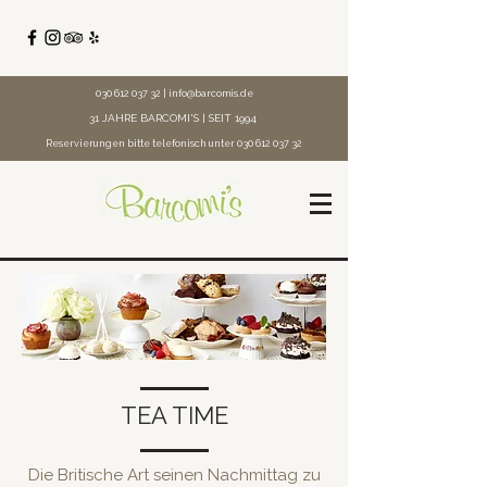
030 612 037 32
|
info@barcomis.de
31 JAHRE BARCOMI'S | SEIT 1994
Reservierungen bitte telefonisch unter
030 612 037 32
TEA TIME
Die Britische Art seinen Nachmittag zu