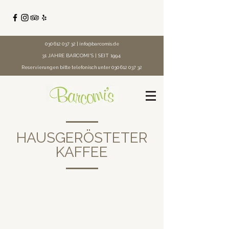
030 612 037 32
|
info@barcomis.de
31 JAHRE BARCOMI'S | SEIT 1994
Reservierungen bitte telefonisch unter
030 612 037 32
HAUSGERÖSTETER
KAFFEE