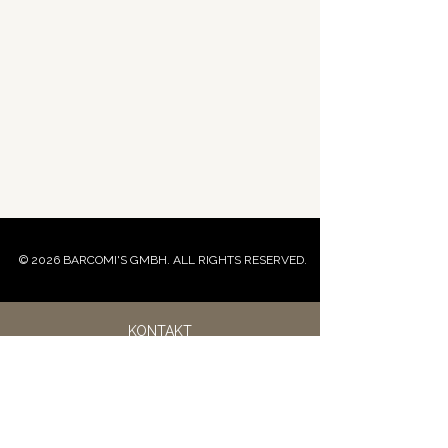
© 2026 BARCOMI'S GMBH. ALL RIGHTS RESERVED.
KONTAKT
IMPRESSUM
DATENSCHUTZ & SICHERHEIT