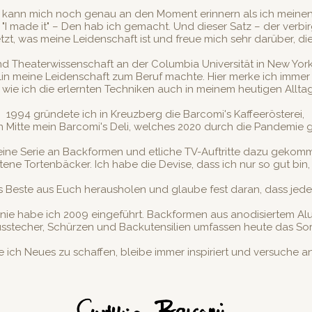
Ich kann mich noch genau an den Moment erinnern als ich meine
z "I made it" – Den hab ich gemacht. Und dieser Satz – der verb
t, was meine Leidenschaft ist und freue mich sehr darüber, dies
nd Theaterwissenschaft an der Columbia Universität in New York 
lin meine Leidenschaft zum Beruf machte. Hier merke ich immer
wie ich die erlernten Techniken auch in meinem heutigen Allta
1994 gründete ich in Kreuzberg die Barcomi's Kaffeerösterei,
lin Mitte mein Barcomi's Deli, welches 2020 durch die Pandemie
 eine Serie an Backformen und etliche TV-Auftritte dazu gekomm
ene Tortenbäcker. Ich habe die Devise, dass ich nur so gut bin,
 Beste aus Euch herausholen und glaube fest daran, dass jede
nie habe ich 2009 eingeführt. Backformen aus anodisiertem Alu
sstecher, Schürzen und Backutensilien umfassen heute das Sor
ich Neues zu schaffen, bleibe immer inspiriert und versuche and